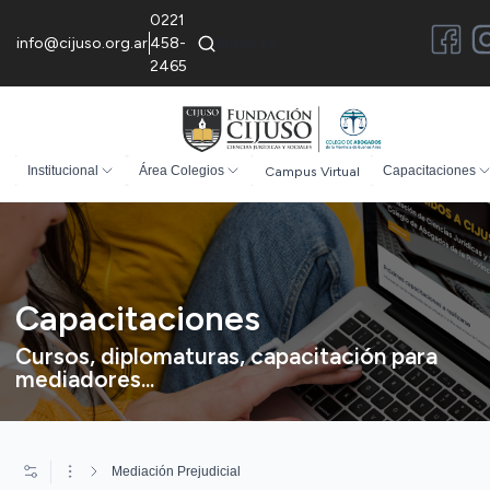
0221
info@cijuso.org.ar
458-
2465
Institucional
Área Colegios
Campus Virtual
Capacitaciones
Capacitaciones
Cursos, diplomaturas, capacitación para
mediadores...
Mediación Prejudicial