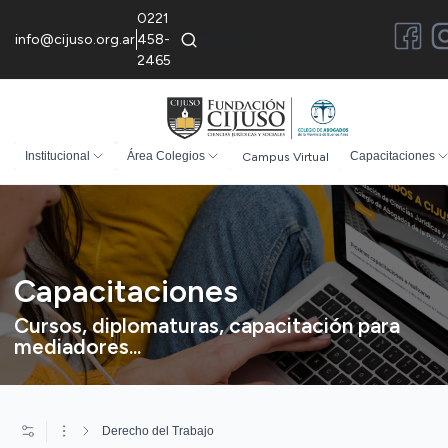
0221
info@cijuso.org.ar
458-
2465
Institucional
Área Colegios
Campus Virtual
Capacitaciones
Capacitaciones
Cursos, diplomaturas, capacitación para
mediadores...
Derecho del Trabajo